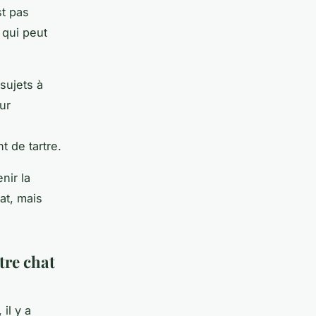
st pas
 qui peut
sujets à
ur
 de tartre.
nir la
at, mais
tre chat
il y a