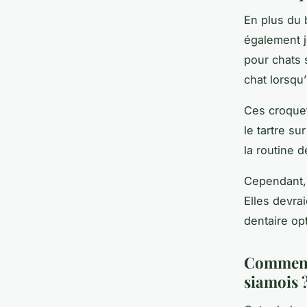
En plus du 
également j
pour chats 
chat lorsqu’
Ces croquet
le tartre su
la routine 
Cependant, 
Elles devra
dentaire op
Comment 
siamois 