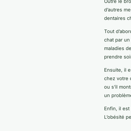
Outre le br
d’autres m
dentaires c
Tout d’abor
chat par un
maladies de
prendre soi
Ensuite, il
chez votre c
ou s’il mont
un problème
Enfin, il e
L’obésité p