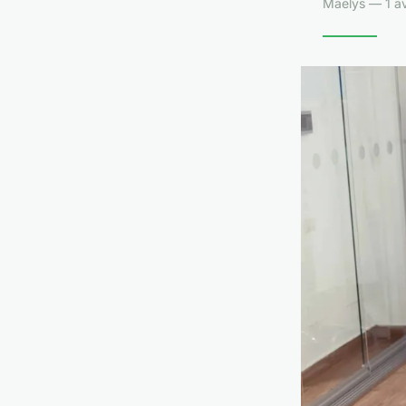
Maëlys — 1 av