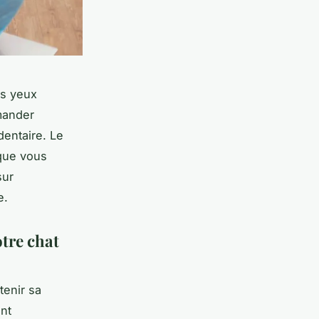
rs yeux
mander
dentaire. Le
 que vous
sur
e.
tre chat
tenir sa
nt