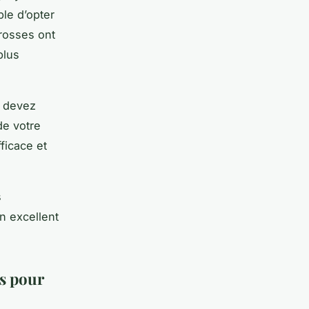
le d’opter
rosses ont
plus
s devez
de votre
ficace et
s
n excellent
ts pour