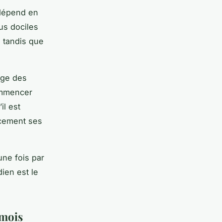
 dépend en
us dociles
, tandis que
age des
ommencer
il est
ucement ses
une fois par
ien est le
amois