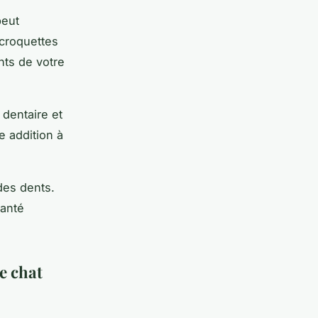
peut
 croquettes
nts de votre
 dentaire et
e addition à
des dents.
santé
e chat