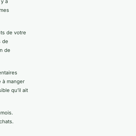
 y a
èmes
nts de votre
s de
on de
entaires
té à manger
ble qu’il ait
amois.
chats.