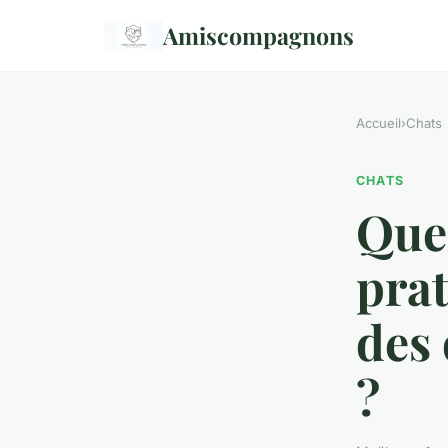
Amiscompagnons
Accueil
›
Chats
CHATS
Quel
prat
des 
?