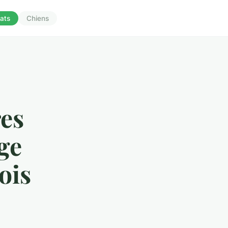
ats
Chiens
res
ge
ois