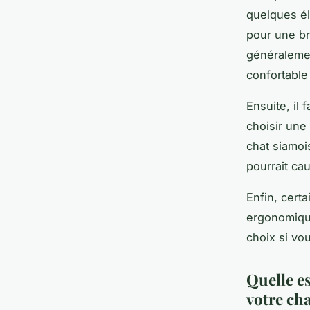
quelques él
pour une br
généralemen
confortable
Ensuite, il
choisir une
chat siamois
pourrait cau
Enfin, cert
ergonomique
choix si vo
Quelle e
votre cha