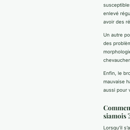
susceptibles
enlevé régu
avoir des r
Un autre po
des problèm
morphologie
chevaucheme
Enfin, le b
mauvaise ha
aussi pour 
Comment 
siamois 
Lorsqu’il s’