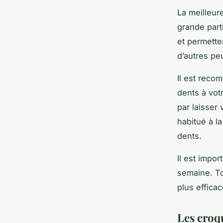
La meilleur
grande part
et permette
d’autres peu
Il est reco
dents à vo
par laisser 
habitué à 
dents.
Il est impo
semaine. To
plus efficac
Les croqu