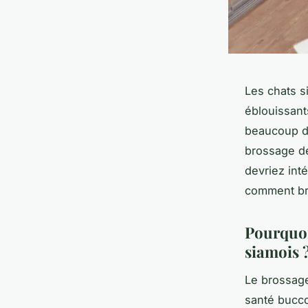
Les chats s
éblouissant
beaucoup d’
brossage de
devriez int
comment bro
Pourquoi
siamois 
Le brossage
santé bucco